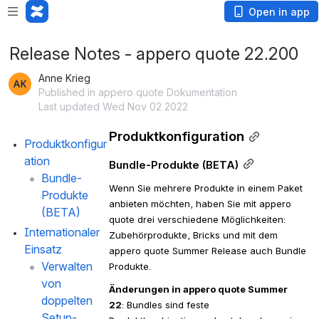
Open in app
Release Notes - appero quote 22.200
Anne Krieg
Published in appero quote Dokumentation
Last updated Wed Nov 02 2022
Produktkonfiguration
Produktkonfigur
ation
Bundle-Produkte (BETA)
Bundle-
Wenn Sie mehrere Produkte in einem Paket 
Produkte 
anbieten möchten, haben Sie mit appero 
(BETA)
quote drei verschiedene Möglichkeiten: 
Internationaler 
Zubehörprodukte, Bricks und mit dem 
Einsatz
appero quote Summer Release auch Bundle 
Verwalten 
Produkte.
von 
Änderungen in appero quote Summer 
doppelten 
22
: Bundles sind feste 
Setup-