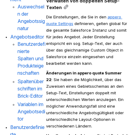
Verwalten von doppelten Setup-
Auswechsel
Texten
n der 
Die Einstellungen, die Sie in den 
appero 
Angebotssig
quote Settings
 definieren, gelten global für 
natur
die gesamte Salesforce Instanz und somit 
Angebotseditor
für jedes Angebot. Jeder Einstellung 
Benutzerdefi
entspricht ein sog. Setup-Text, der auch 
über das gleichnamige Custom Object in 
nierte 
Salesforce einzeln eingesehen und 
Spalten und 
bearbeitet werden kann. 
Produkteige
nschaften
Änderungen in appero quote Summer 
22
: Sie haben die Möglichkeit, über das 
Spaltenüber
Zuweisen eines Gebietsschemas an den 
schriften im 
Setup-Text, Einstellungen doppelt mit 
Brick-Editor
unterschiedlichen Werten anzulegen. Ein 
Variablen im 
möglicher Anwendungsfall sind eine 
Angebotsedi
unterschiedliche Angebotsgültigkeit oder 
tor
unterschiedliche Layout-Optionen in 
verschiedenen Ländern.
Benutzerdefinie
rte 