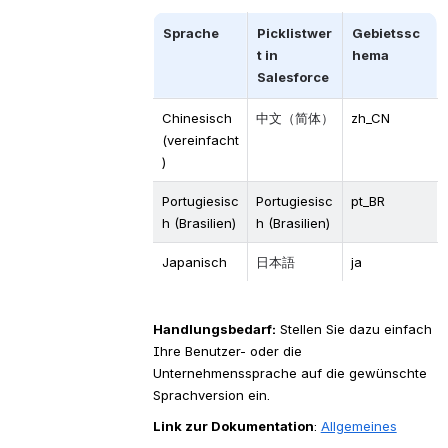
Sprache
Picklistwer
Gebietssc
t in 
hema
Salesforce
Chinesisch 
中文（简体）
zh_CN 
(vereinfacht
)
Portugiesisc
Portugiesisc
pt_BR
h (Brasilien)
h (Brasilien)
Japanisch
日本語
ja
Handlungsbedarf:
 Stellen Sie dazu einfach 
Ihre Benutzer- oder die 
Unternehmenssprache auf die gewünschte 
Sprachversion ein.
Link zur Dokumentation
: 
Allgemeines