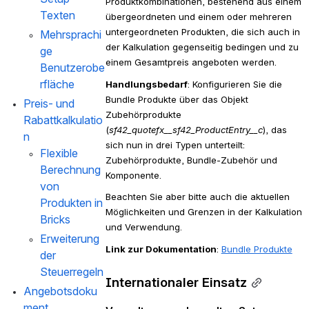
Produktkombinationen, bestehend aus einem 
Texten
übergeordneten und einem oder mehreren 
untergeordneten Produkten, die sich auch in 
Mehrsprachi
der Kalkulation gegenseitig bedingen und zu 
ge 
einem Gesamtpreis angeboten werden.
Benutzerobe
rfläche
Handlungsbedarf
: Konfigurieren Sie die 
Bundle Produkte über das Objekt 
Preis- und 
Zubehörprodukte 
Rabattkalkulatio
(
sf42_quotefx__sf42_ProductEntry__c
), das 
n
sich nun in drei Typen unterteilt: 
Flexible 
Zubehörprodukte, Bundle-Zubehör und 
Berechnung 
Komponente.
von 
Beachten Sie aber bitte auch die aktuellen 
Produkten in 
Möglichkeiten und Grenzen in der Kalkulation 
Bricks
und Verwendung.
Erweiterung 
Link zur Dokumentation
: 
Bundle Produkte
der 
Steuerregeln
Internationaler Einsatz
Angebotsdoku
ment